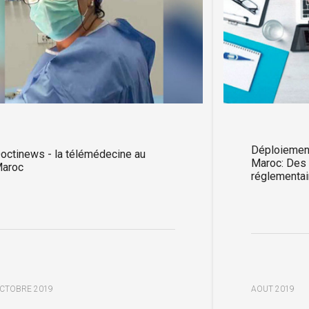
Déploiement
octinews - la télémédecine au
Maroc: Des 
aroc
réglementai
CTOBRE 2019
AOUT 2019