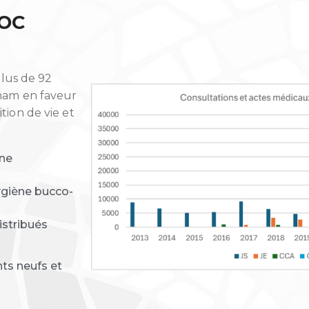
ROC
plus de 92
aham en faveur
tion de vie et
une
hygiène bucco-
istribués
ts neufs et